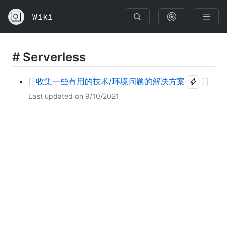
S
k
Wiki
i
p
t
o
#
Serverless
c
o
n
收集一些有用的技术/环境问题的解决方案
t
e
Last updated on
9/10/2021
n
t